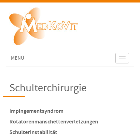
MENÜ
Toggle
navigat
Schulterchirurgie
Impingementsyndrom
Rotatorenmanschettenverletzungen
Schulterinstabilität